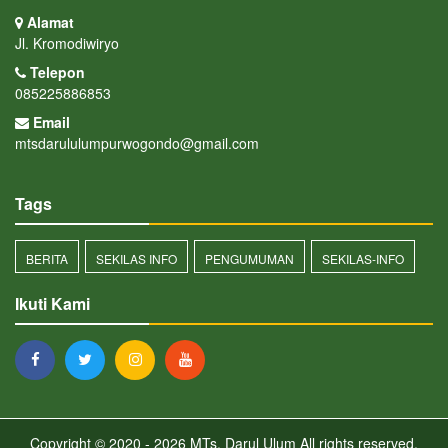
Alamat
Jl. Kromodiwiryo
Telepon
085225886853
Email
mtsdarululumpurwogondo@gmail.com
Tags
BERITA
SEKILAS INFO
PENGUMUMAN
SEKILAS-INFO
Ikuti Kami
Copyright © 2020 - 2026
MTs. Darul Ulum
All rights reserved.